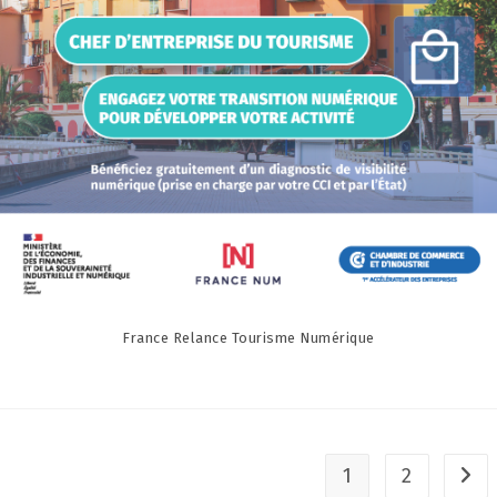
France Relance Tourisme Numérique
1
2
Alle